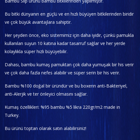
Bambu Slip ürünü bambu bitkilerinden yapılmıştır.
Bu bitki dünyanın en güçlü ve en hızlı büyüyen bitkilerinden biridir
ve çok büyük avantajlara sahiptir.
Her şeyden önce, eko sistemimiz için daha iyidir, çünkü pamukla
kullanılan suyun 10 katına kadar tasarruf sağlar ve her yerde
kolaylıkla süper hızlı büyüyebilir.
Dahası, bambu kumaş pamuktan çok daha yumuşak bir his verir
ve çok daha fazla nefes alabilir ve süper serin bir his verir.
Bambu %100 doğal bir üründür ve bu boxerın anti-Bakteriyel,
anti-Alerjik ve ter önleyici olmasını sağlar.
Kumaş özellikleri: %95 bambu %5 likra 220gr/m2 made in
Turkey.
Bu ürünü toptan olarak satın alabilirsiniz!