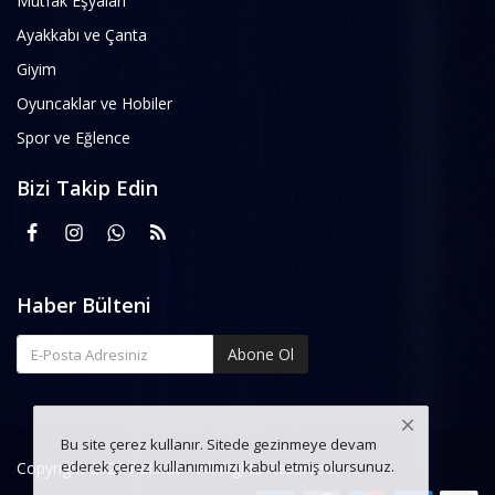
Mutfak Eşyaları
Ayakkabı ve Çanta
Giyim
Oyuncaklar ve Hobiler
Spor ve Eğlence
Bizi Takip Edin
Haber Bülteni
Abone Ol
Bu site çerez kullanır. Sitede gezinmeye devam
ederek çerez kullanımımızı kabul etmiş olursunuz.
Copyright 2021 Rafinda - All Rights Reserved.