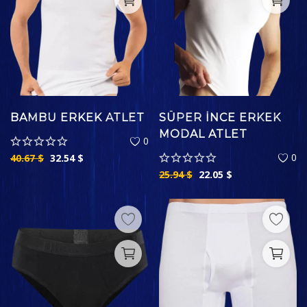
BAMBU ERKEK ATLET
SÜPER İNCE ERKEK
MODAL ATLET
0
0
40.67
$
32.54
$
25.94
$
22.05
$