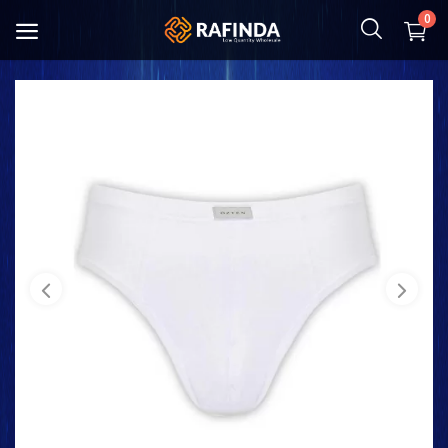
0
Çocuk ve Anne
Gıda
Kozmetik & Hijyen
Ev tekstili
Mutfak Eşyaları
Ayakkabı ve Çanta
Giyim
Oyuncaklar ve Hobiler