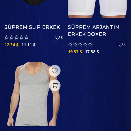
SÜPREM SLIP ERKEK
SÜPREM ARJANTIN
ERKEK BOXER
0
0
12.34
$
11.11
$
19.53
$
17.58
$