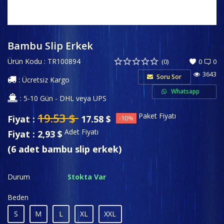
Spor ve Eğlence
Favorilerim
Bambu Slip Erkek
Ürün Kodu : TR100894
İletişim
(0)
0
0
3643
Soru Sor
: Ücretsiz Kargo
Private Label (Özel Marka)
Whatsapp
: 5-10 Gün - DHL veya UPS
Giriş
19.53
$
Paket Fiyatı
Fiyat :
17.58
$
-10%
Hesap Oluştur
Adet Fiyatı
Fiyat : 2,93 $
(6 adet bambu slip erkek)
USD ($)
Dil
Durum
Stokta Var
English
Türkçe
Beden
S
M
L
XL
XXL