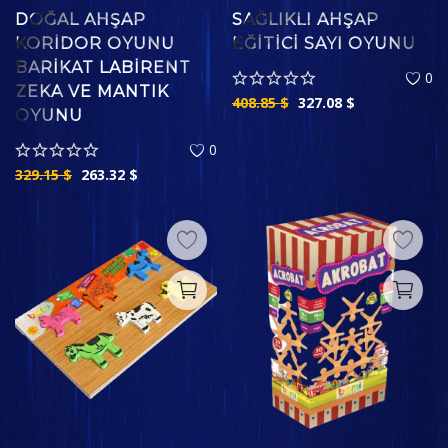
DOĞAL AHŞAP
SAĞLIKLI AHŞAP
KORIDOR OYUNU
EĞITICI SAYI OYUNU
BARIKAT LABIRENT
0
ZEKA VE MANTIK
408.85
$
327.08
$
OYUNU
0
329.15
$
263.32
$