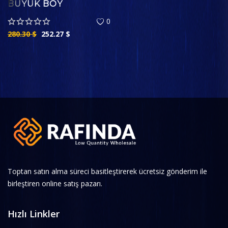
BÜYÜK BOY
0
280.30
$
252.27
$
Toptan satın alma süreci basitleştirerek ücretsiz gönderim ile
birleştiren online satış pazarı.
Hızlı Linkler