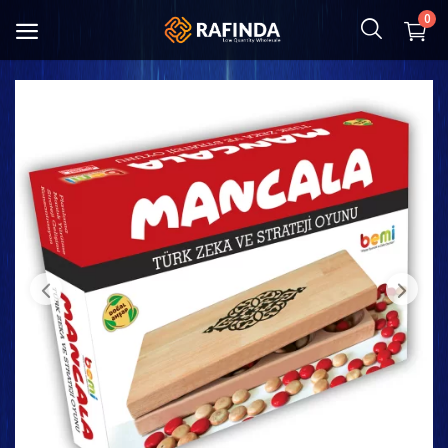
0
Çocuk ve Anne
Gıda
Kozmetik & Hijyen
Ev tekstili
Mutfak Eşyaları
Ayakkabı ve Çanta
Giyim
Oyuncaklar ve Hobiler