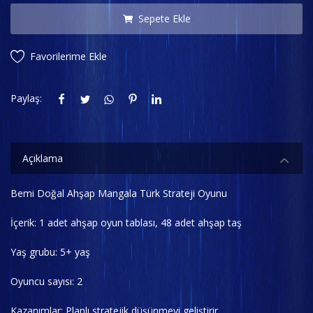
Sepete Ekle
Favorilerime Ekle
Paylaş:
Açıklama
Bemi Doğal Ahşap Mangala Türk Strateji Oyunu
İçerik: 1 adet ahşap oyun tablası, 48 adet ahşap taş
Yaş grubu: 5+ yaş
Oyuncu sayısı: 2
Kazanımlar: Planlı stratejik düşünmeyi geliştirir.