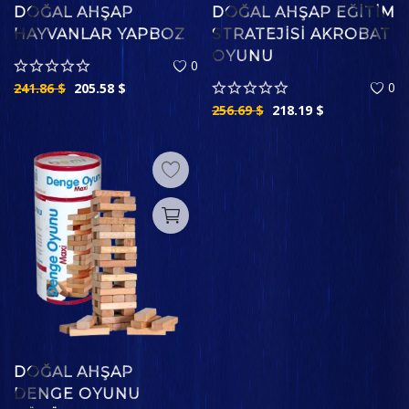
DOĞAL AHŞAP
DOĞAL AHŞAP EĞITIM
HAYVANLAR YAPBOZ
STRATEJISI AKROBAT
OYUNU
0
0
241.86
$
205.58
$
256.69
$
218.19
$
DOĞAL AHŞAP
DENGE OYUNU