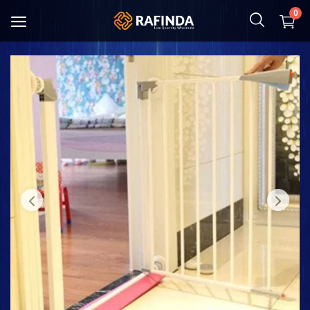
0
Çocuk ve Anne
Gıda
Kozmetik & Hijyen
Ev tekstili
Mutfak Eşyaları
Ayakkabı ve Çanta
Giyim
Oyuncaklar ve Hobiler