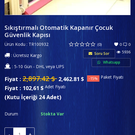
Spor ve Eğlence
Favorilerim
Sıkıştırmalı Otomatik Kapanır Çocuk
Güvenlik Kapısı
İletişim
Ürün Kodu : TR100932
(0)
0
0
Private Label (Özel Marka)
5936
Soru Sor
: Ücretsiz Kargo
Whatsapp
Giriş
: 5-10 Gün - DHL veya UPS
2,897.42
$
Paket Fiyatı
Hesap Oluştur
Fiyat :
2,462.81
$
-15%
Adet Fiyatı
Fiyat : 102,61 $
USD ($)
(Kutu İçeriği 24 Adet)
Dil
Durum
Stokta Var
English
Türkçe
-
+