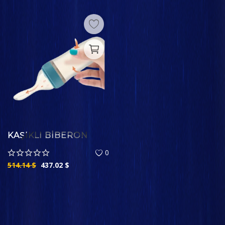
KAŞIKLI BIBERON
0
514.14
$
437.02
$