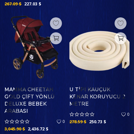
267.09
$
227.03
$
MAMMA CHEETAH
U TIPI KAUÇUK
GOLD ÇIFT YÖNLÜ
KENAR KORUYUCU 2
DELUXE BEBEK
METRE
ARABASI
0
0
278.59
$
250.73
$
3,045.90
$
2,436.72
$