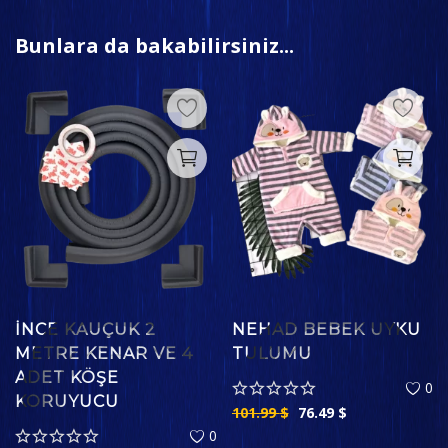
Bunlara da bakabilirsiniz...
İNCE KAUÇUK 2
NEHAD BEBEK UYKU
METRE KENAR VE 4
TULUMU
ADET KÖŞE
0
KORUYUCU
101.99
$
76.49
$
0